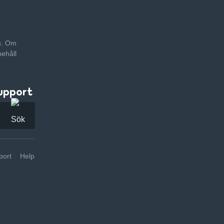
as. Om
nehåll
upport
ort
Help